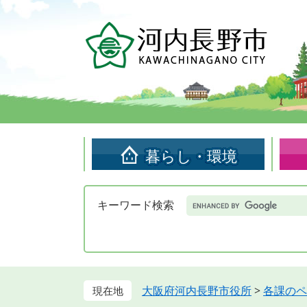
ペ
メ
ー
ニ
ジ
ュ
の
ー
先
を
頭
飛
で
ば
す。
し
て
暮らし・環境
本
文
へ
Google
キーワード検索
カ
ス
タ
ム
検
索
大阪府河内長野市役所
>
各課のペ