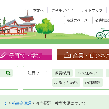
本文へ
ご利用ガイド
サイトマップ
各課のページ
公共施設
子育て・学び
産業・ビジネ
職員採用
バス無料デー
注目
ワード
ふるさと納税
内部統制
ージ
>
秘書企画課
>
河内長野市教育大綱について