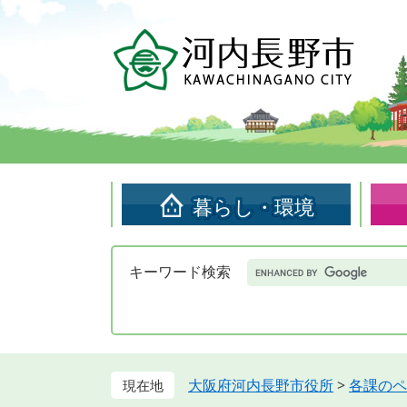
ペ
メ
ー
ニ
ジ
ュ
の
ー
先
を
頭
飛
で
ば
す。
し
て
暮らし・環境
本
文
へ
Google
キーワード検索
カ
ス
タ
ム
検
索
大阪府河内長野市役所
>
各課のペ