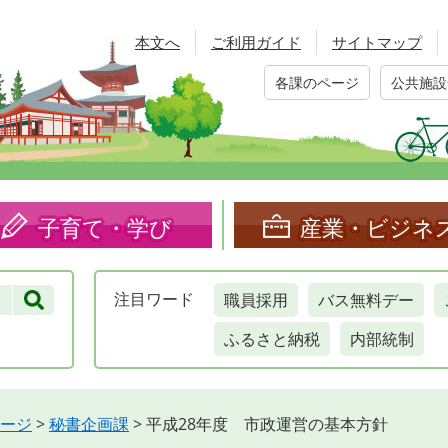
本文へ
ご利用ガイド
サイトマップ
各課のページ
公共施設
子育て・学び
産業・ビジネ
職員採用
バス無料デー
注目
ワード
ふるさと納税
内部統制
ージ
>
秘書企画課
>
平成28年度 市政運営の基本方針