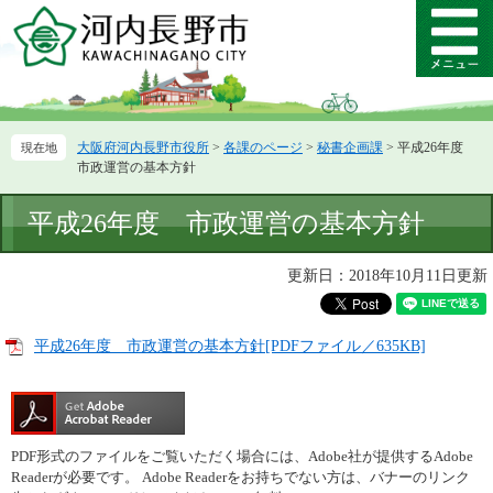
ペ
メ
ー
ニ
メ
ジ
ュ
ニ
の
ー
ュ
先
を
ー
頭
飛
大阪府河内長野市役所
>
各課のページ
>
秘書企画課
>
平成26年度
で
ば
市政運営の基本方針
す。
し
て
本
平成26年度 市政運営の基本方針
本
文
文
へ
更新日：2018年10月11日更新
平成26年度 市政運営の基本方針[PDFファイル／635KB]
PDF形式のファイルをご覧いただく場合には、Adobe社が提供するAdobe
Readerが必要です。
Adobe Readerをお持ちでない方は、バナーのリンク