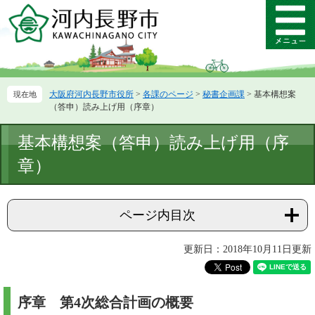
ペ
メ
ー
ニ
メ
ジ
ュ
ニ
の
ー
ュ
先
を
ー
頭
飛
大阪府河内長野市役所
>
各課のページ
>
秘書企画課
>
基本構想案
で
ば
（答申）読み上げ用（序章）
す。
し
て
本
基本構想案（答申）読み上げ用（序
本
文
文
章）
へ
ページ内目次
更新日：2018年10月11日更新
序章 第4次総合計画の概要