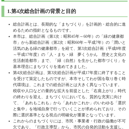
1.第4次総合計画の背景と目的
総合計画とは、長期的な「まちづくり」を計画的・総合的に進
めるための指針となるものです。
本市は、総合計画（第1次：昭和45年～60年）の「緑の健康都
市」から新総合計画（第2次：昭和60年～平成7年）の「潤いと
活気のある緑の健康都市」を経て、第3次総合計画（平成8年度
～平成17年度）の「人・まち・緑 夢くうかん 歴史と文化の
生活創造都市」まで、「緑（自然）を生かした都市づくり」を
基本理念にまちづくりを進めてきました。
第4次総合計画は、第3次総合計画が平成17年度に終了すること
を受けて策定したものですが、本市そしてわが国を取り巻く時
代環境は、これまでの総合計画とは大きく異なっています。
税収や人口などの量的な拡大を前提とした「右肩上がり」時代
の終わりを迎え、まちづくりにおいても、質的な充実に向け
て、「あれもこれも」から「あれかこれか」のいわゆる「選択
と集中」を地域自身で行っていくことが求められており、その
際に選択基準となる視点の明確化が重要となっています。
これからのまちづくりには、市民・事業者・行政の協働が不可
欠であり、「行政主導型」から、市民の自発的活動を支援し、