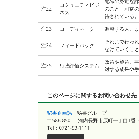
地域の身近な
コミュニティビジ
注22
のこと。利益
ネス
待されている
注23
コーディネーター
調整する人、
それまで行わ
注24
フィードバック
なげていくこ
政策や施策、
注25
行政評価システム
対する成果や
このページに関するお問い合わせ先
秘書企画課
秘書グループ
〒586-8501
河内長野市原町一丁目1番1
Tel：0721-53-1111