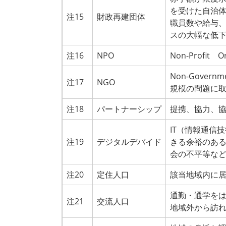
を受けた自治
注15
財政再建団体
職員数や給与
スの大幅な低
注16
NPO
Non-Profi
Non-Gover
注17
NGO
規模の問題に
注18
パートナーシップ
提携、協力、
IT（情報通信
注19
デジタルデバイド
きる余裕のあ
会の不平等な
注20
定住人口
該当地域内に
通勤・通学を
注21
交流人口
地域外から訪