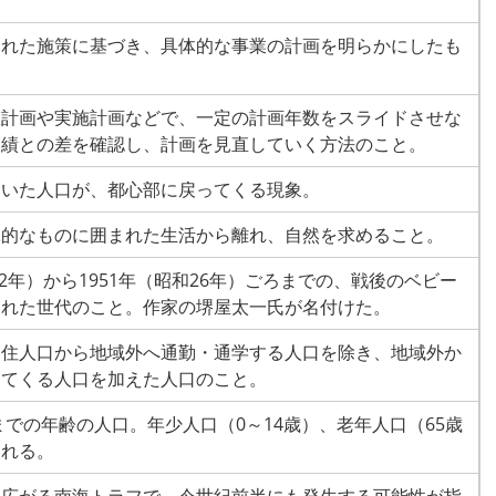
された施策に基づき、具体的な事業の計画を明らかにしたも
政計画や実施計画などで、一定の計画年数をスライドさせな
実績との差を確認し、計画を見直していく方法のこと。
ていた人口が、都心部に戻ってくる現象。
工的なものに囲まれた生活から離れ、自然を求めること。
22年）から1951年（昭和26年）ごろまでの、戦後のベビー
まれた世代のこと。作家の堺屋太一氏が名付けた。
常住人口から地域外へ通勤・通学する人口を除き、地域外か
してくる人口を加えた人口のこと。
歳までの年齢の人口。年少人口（0～14歳）、老年人口（65歳
される。