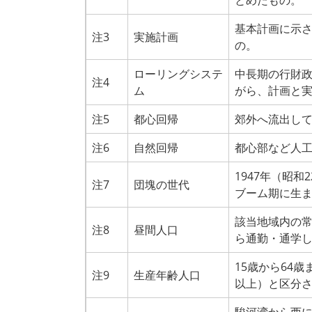
とめたもの。
基本計画に示
注3
実施計画
の。
ローリングシステ
中長期の行財
注4
ム
がら、計画と
注5
都心回帰
郊外へ流出し
注6
自然回帰
都心部など人
1947年（昭和
注7
団塊の世代
ブーム期に生
該当地域内の
注8
昼間人口
ら通勤・通学
15歳から64
注9
生産年齢人口
以上）と区分