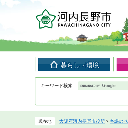
ペ
メ
ー
ニ
ジ
ュ
の
ー
先
を
頭
飛
で
ば
す。
し
て
暮らし・環境
本
文
へ
Google
キーワード検索
カ
ス
タ
ム
検
索
大阪府河内長野市役所
>
各課のペ