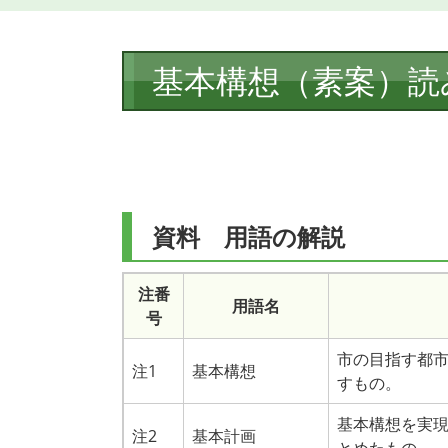
本
基本構想（素案）読
文
資料 用語の解説
注番
用語名
号
市の目指す都
注1
基本構想
すもの。
基本構想を実
注2
基本計画