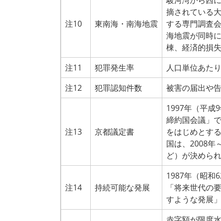
駿河湾から西
摘されている
注10
東南海・南海地震
する専門調査会
海地震が同時に
棟、経済的損失
注11
犯罪発生率
人口単位あた
注12
犯罪認知件数
被害の届出や
1997年（平
締約国会議」
注13
京都議定書
をはじめとする
国は、2008
ど）が決められ
1987年（昭
注14
持続可能な発展
「将来世代の
すような発展
赤字額が限度