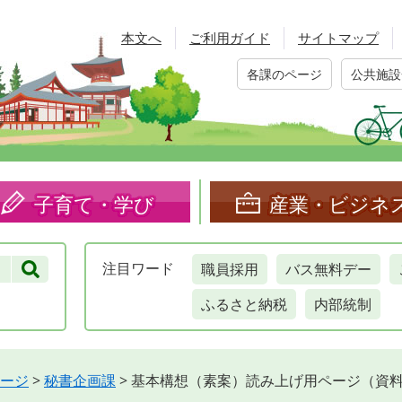
本文へ
ご利用ガイド
サイトマップ
各課のページ
公共施設
子育て・学び
産業・ビジネ
職員採用
バス無料デー
注目
ワード
ふるさと納税
内部統制
ージ
>
秘書企画課
>
基本構想（素案）読み上げ用ページ（資