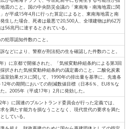
に広がる南海トラフで、今世紀前半にも発生する可能性が指
大地震のこと。国の中央防災会議の「東南海・南海地震に関
」が平成15年4月に行った算定によると、東南海地震と南
発生した場合、死者は最悪で20,500人、全壊建物は約62万
は56兆円に達するとされている。
りの犯罪認知件数のこと。
告訴などにより、警察が刑法犯の生を確認した件数のこと。
成9年）に京都で開催された、「気候変動枠組条約による第3回
で採択された気候変動枠組条約の議定書のこと。二酸化炭素
温室効果ガスに関して、1990年の排出量を基準に、先進各
年～12年の期間においての削減数値目標（日本6％、EU8％な
た。2005年（平成17年）2月に発効した。
和62年）に国連のブルントランド委員会が行った定義では、
要求を満たす能力を損なうことなく、現代世代の要求を満た
」としている。
水準を超え、財政再建のために国から再建団体としての指定