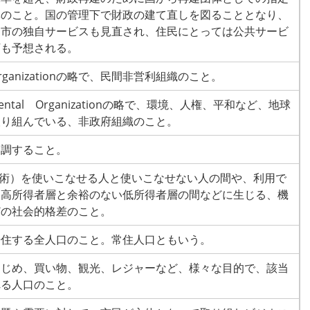
体のこと。国の管理下で財政の建て直しを図ることとなり、
、市の独自サービスも見直され、住民にとっては公共サービ
下も予想される。
t Organizationの略で、民間非営利組織のこと。
nmental Organizationの略で、環境、人権、平和など、地球
取り組んでいる、非政府組織のこと。
協調すること。
技術）を使いこなせる人と使いこなせない人の間や、利用で
る高所得者層と余裕のない低所得者層の間などに生じる、機
どの社会的格差のこと。
居住する全人口のこと。常住人口ともいう。
はじめ、買い物、観光、レジャーなど、様々な目的で、該当
れる人口のこと。