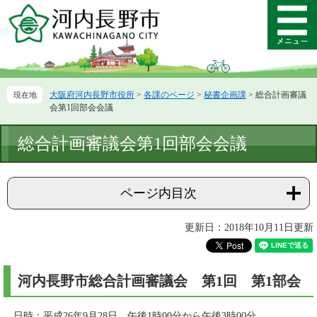
ペ
メ
ー
ニ
メ
ジ
ュ
ニ
の
ー
ュ
先
を
ー
頭
飛
大阪府河内長野市役所
>
各課のページ
>
秘書企画課
>
総合計画審議
で
ば
会第1回部会会議
す。
し
て
本
総合計画審議会第1回部会会議
本
文
文
へ
ページ内目次
更新日：2018年10月11日更新
河内長野市総合計画審議会 第1回 第1部会
日時：平成26年9月28日 午後1時00分から午後3時00分