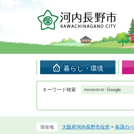
ペ
メ
ー
ニ
ジ
ュ
の
ー
先
を
頭
飛
で
ば
す。
し
て
暮らし・環境
本
文
へ
Google
キーワード検索
カ
ス
タ
ム
検
索
大阪府河内長野市役所
>
各課のペ