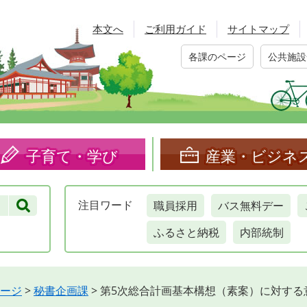
本文へ
ご利用ガイド
サイトマップ
各課のページ
公共施設
子育て・学び
産業・ビジネ
職員採用
バス無料デー
注目
ワード
ふるさと納税
内部統制
ージ
>
秘書企画課
>
第5次総合計画基本構想（素案）に対する