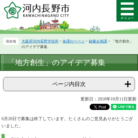
ペ
メ
ー
ニ
メ
ジ
ュ
ニ
の
ー
ュ
先
を
ー
頭
飛
大阪府河内長野市役所
>
各課のページ
>
秘書企画課
>
「地方創生」
で
ば
のアイデア募集
す。
し
て
本
「地方創生」のアイデア募集
本
文
文
へ
ページ内目次
更新日：2018年10月11日更新
6月20日で募集は終了しています。たくさんのご意見ありがとうござ
いました。