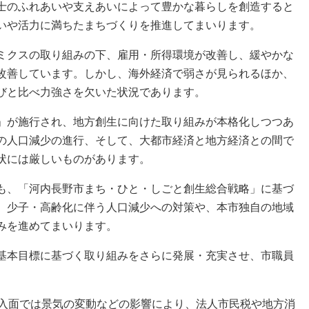
士のふれあいや支えあいによって豊かな暮らしを創造すると
いや活力に満ちたまちづくりを推進してまいります。
ミクスの取り組みの下、雇用・所得環境が改善し、緩やかな
改善しています。しかし、海外経済で弱さが見られるほか、
びと比べ力強さを欠いた状況であります。
」が施行され、地方創生に向けた取り組みが本格化しつつあ
の人口減少の進行、そして、大都市経済と地方経済との間で
状には厳しいものがあります。
も、「河内長野市まち・ひと・しごと創生総合戦略」に基づ
、少子・高齢化に伴う人口減少への対策や、本市独自の地域
みを進めてまいります。
基本目標に基づく取り組みをさらに発展・充実させ、市職員
入面では景気の変動などの影響により、法人市民税や地方消