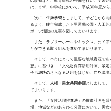
の改修など、教育環境の整備を行い、学習効
は、まず、中学校において、平成30年度か
次に、
生涯学習
としまして、子どもから高
るよう、昨年完成した下里運動公園・人工芝
ポーツ活動の充実を図ってまいります。
また、ラブリーホールやキックス、公民館
とができる取り組みを進めてまいります。
そして、本市にとって重要な地域資源であ
想」に基づき、「文化財保存活用計画」策定
子形城跡のさらなる活用をはじめ、自然環境
そして、
人権・男女共同参画
としまして、
てまいります。
また、「女性活躍推進法」の推進計画を盛り
場、地域などのあらゆる分野において、男女