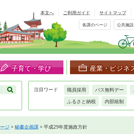
本文へ
ご利用ガイド
サイトマップ
各課のページ
公共施設
子育て・学び
産業・ビジネ
職員採用
バス無料デー
注目
ワード
ふるさと納税
内部統制
ージ
>
秘書企画課
>
平成29年度施政方針