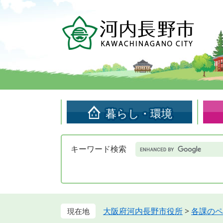
ペ
メ
ー
ニ
ジ
ュ
の
ー
先
を
頭
飛
で
ば
す。
し
て
暮らし・環境
本
文
へ
Google
キーワード検索
カ
ス
タ
ム
検
索
大阪府河内長野市役所
>
各課のペ