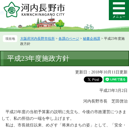
ペ
メ
ー
ニ
メ
ジ
ュ
ニ
の
ー
ュ
先
を
ー
頭
飛
大阪府河内長野市役所
>
各課のページ
>
秘書企画課
>
平成23年度施
で
ば
政方針
す。
し
て
本
平成23年度施政方針
本
文
文
へ
更新日：2018年10月11日更新
平成23年3月2日
河内長野市長 芝田啓治
平成23年度の当初予算案の説明に先立ち、今後の市政運営につきま
して、私の所信の一端を申し上げます。
私は、市長就任以来、めざす「将来のまちの姿」として、「安全・