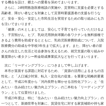
する機会を設け、郷土への愛着を深めてまいります。
さらに、24時間救急医療相談の実施や、災害時に支援を必要とする
高齢者、障がい者などを対象として災害時要援護者の支援を行うな
ど、安全・安心・安定した市民生活を実現するための取り組みにも力
を注いでまいります。
「健康」のＫとしましては、安心して子育てを行っていただけるよ
う、子宮頸がん、ヒブ、乳幼児用肺炎球菌の各ワクチンを無料接種で
きるよう費用を助成するとともに、乳幼児医療費助成について、入院
医療費分の助成を中学校3年生まで拡大します。また、障がい者の皆
さんの自立した生活と社会参加を支えるため、就労支援の取り組みや
重度障がい者タクシー料金助成事業拡大などを行ってまいります。
次に「リーディングプラン」につきまして申し上げます。
本市が直面する課題に対応するため、「資源の活用によるまちの活
性化」と「人口減少対策、転入・定住化の促進」を重要な戦略的要素
として、平成22年度から「河内長野を輝かせる活性化プラン」と「住
みたい・住み続けたい魅力向上プラン」の二本柱を「リーディングプ
ラン」として位置付けました。
平成23年度は、特に「住みたい・住み続けたい魅力向上プラン」の
一つとして、新婚世帯を対象に、賃貸住宅に対する家賃補助や持ち家