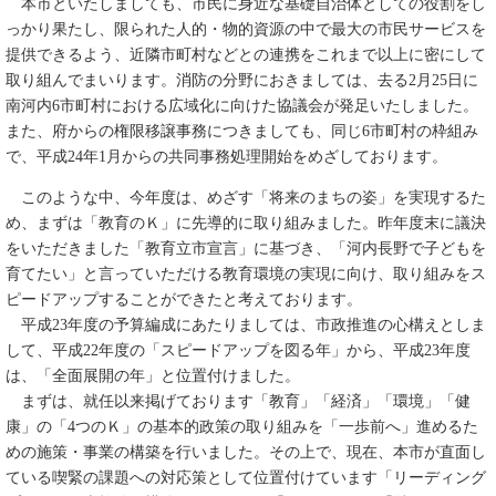
本市といたしましても、市民に身近な基礎自治体としての役割をし
っかり果たし、限られた人的・物的資源の中で最大の市民サービスを
提供できるよう、近隣市町村などとの連携をこれまで以上に密にして
取り組んでまいります。消防の分野におきましては、去る2月25日に
南河内6市町村における広域化に向けた協議会が発足いたしました。
また、府からの権限移譲事務につきましても、同じ6市町村の枠組み
で、平成24年1月からの共同事務処理開始をめざしております。
このような中、今年度は、めざす「将来のまちの姿」を実現するた
め、まずは「教育のＫ」に先導的に取り組みました。昨年度末に議決
をいただきました「教育立市宣言」に基づき、「河内長野で子どもを
育てたい」と言っていただける教育環境の実現に向け、取り組みをス
ピードアップすることができたと考えております。
平成23年度の予算編成にあたりましては、市政推進の心構えとしま
して、平成22年度の「スピードアップを図る年」から、平成23年度
は、「全面展開の年」と位置付けました。
まずは、就任以来掲げております「教育」「経済」「環境」「健
康」の「4つのＫ」の基本的政策の取り組みを「一歩前へ」進めるた
めの施策・事業の構築を行いました。その上で、現在、本市が直面し
ている喫緊の課題への対応策として位置付けています「リーディング