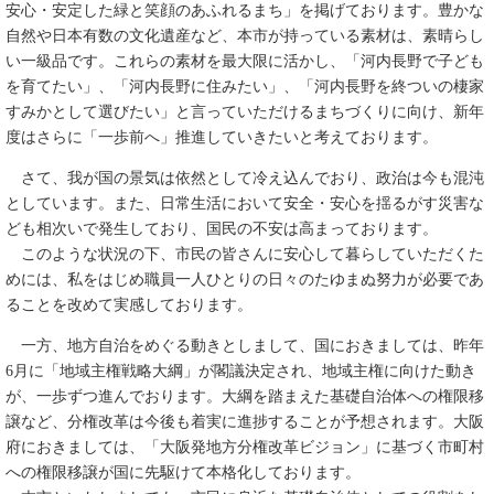
安心・安定した緑と笑顔のあふれるまち」を掲げております。豊かな
自然や日本有数の文化遺産など、本市が持っている素材は、素晴らし
い一級品です。これらの素材を最大限に活かし、「河内長野で子ども
を育てたい」、「河内長野に住みたい」、「河内長野を終ついの棲家
すみかとして選びたい」と言っていただけるまちづくりに向け、新年
度はさらに「一歩前へ」推進していきたいと考えております。
さて、我が国の景気は依然として冷え込んでおり、政治は今も混沌
としています。また、日常生活において安全・安心を揺るがす災害な
ども相次いで発生しており、国民の不安は高まっております。
このような状況の下、市民の皆さんに安心して暮らしていただくた
めには、私をはじめ職員一人ひとりの日々のたゆまぬ努力が必要であ
ることを改めて実感しております。
一方、地方自治をめぐる動きとしまして、国におきましては、昨年
6月に「地域主権戦略大綱」が閣議決定され、地域主権に向けた動き
が、一歩ずつ進んでおります。大綱を踏まえた基礎自治体への権限移
譲など、分権改革は今後も着実に進捗することが予想されます。大阪
府におきましては、「大阪発地方分権改革ビジョン」に基づく市町村
への権限移譲が国に先駆けて本格化しております。