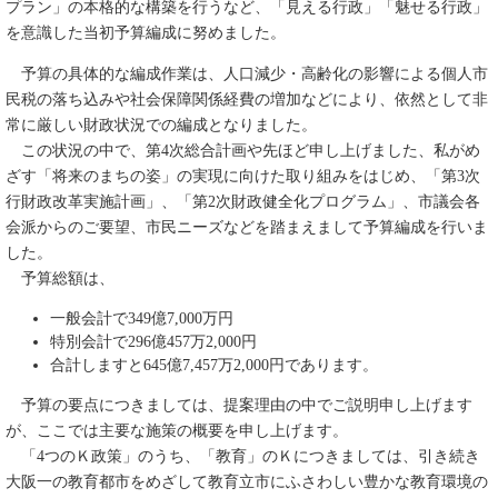
プラン」の本格的な構築を行うなど、「見える行政」「魅せる行政」
を意識した当初予算編成に努めました。
予算の具体的な編成作業は、人口減少・高齢化の影響による個人市
民税の落ち込みや社会保障関係経費の増加などにより、依然として非
常に厳しい財政状況での編成となりました。
この状況の中で、第4次総合計画や先ほど申し上げました、私がめ
ざす「将来のまちの姿」の実現に向けた取り組みをはじめ、「第3次
行財政改革実施計画」、「第2次財政健全化プログラム」、市議会各
会派からのご要望、市民ニーズなどを踏まえまして予算編成を行いま
した。
予算総額は、
一般会計で349億7,000万円
特別会計で296億457万2,000円
合計しますと645億7,457万2,000円であります。
予算の要点につきましては、提案理由の中でご説明申し上げます
が、ここでは主要な施策の概要を申し上げます。
「4つのＫ政策」のうち、「教育」のＫにつきましては、引き続き
大阪一の教育都市をめざして教育立市にふさわしい豊かな教育環境の