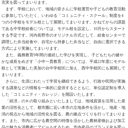
充実を図ってまいります。
まず、学校において、地域の皆さんに学校運営や子どもの教育活動
に参加していただく、いわゆる「コミュニティ・スクール」制度を4
つの小学校をモデル校として展開してまいります。かねてからの課題
である中学校給食については、モデル校を設定し、10月からスタート
する予定です。河内長野市のオリジナル方式として、給食センターで
調理した弁当給食や、自宅から持参した弁当など、自由に選択できる
方式により実施してまいります。
また、義務教育9年間の連続した学びを実現し、子どもたちの健や
かな成長をめざす「小中一貫教育」については、平成22年度にモデル
校として実施した美加の台中学校区に加え、西中学校区にも展開して
まいります。
さらに、生涯にわたって学習を継続できるよう、行政や民間が実施
する講座などの情報を一体的に提供するとともに、単位認定制を導入
した「コミュニティ・カレッジ」を開設いたします。
「経済」のＫの取り組みといたしましては、地域資源を活用した産
業の活性化として、都市圏に近い本市の立地条件を活かし、地産・地
消の視点から地域の活性化を図る、農の拠点づくりを行ってまいりま
す。また、市内に広がる農空間の特徴を活かした農林産物および加工
品の魅力を消費者にアピールするため、市内産品のブランド化を図っ