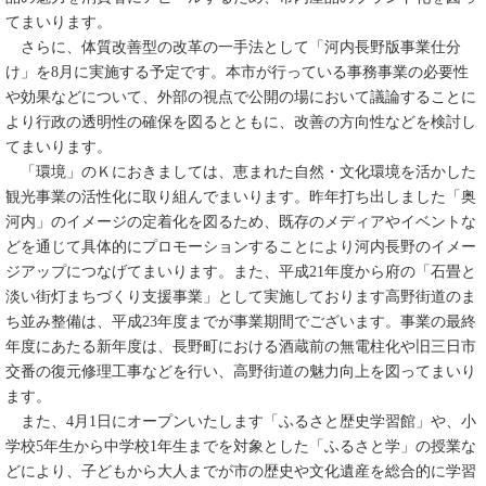
てまいります。
さらに、体質改善型の改革の一手法として「河内長野版事業仕分
け」を8月に実施する予定です。本市が行っている事務事業の必要性
や効果などについて、外部の視点で公開の場において議論することに
より行政の透明性の確保を図るとともに、改善の方向性などを検討し
てまいります。
「環境」のＫにおきましては、恵まれた自然・文化環境を活かした
観光事業の活性化に取り組んでまいります。昨年打ち出しました「奥
河内」のイメージの定着化を図るため、既存のメディアやイベントな
どを通じて具体的にプロモーションすることにより河内長野のイメー
ジアップにつなげてまいります。また、平成21年度から府の「石畳と
淡い街灯まちづくり支援事業」として実施しております高野街道のま
ち並み整備は、平成23年度までが事業期間でございます。事業の最終
年度にあたる新年度は、長野町における酒蔵前の無電柱化や旧三日市
交番の復元修理工事などを行い、高野街道の魅力向上を図ってまいり
ます。
また、4月1日にオープンいたします「ふるさと歴史学習館」や、小
学校5年生から中学校1年生までを対象とした「ふるさと学」の授業な
どにより、子どもから大人までが市の歴史や文化遺産を総合的に学習