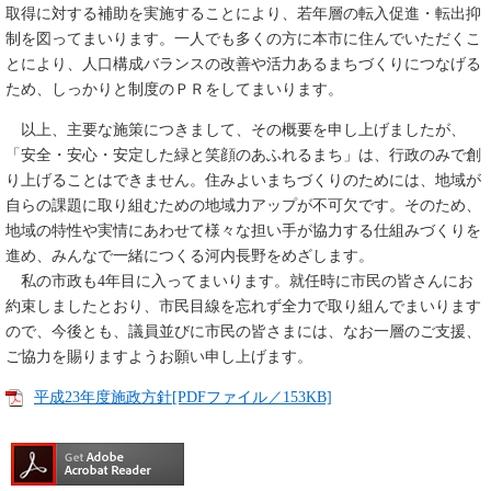
取得に対する補助を実施することにより、若年層の転入促進・転出抑
制を図ってまいります。一人でも多くの方に本市に住んでいただくこ
とにより、人口構成バランスの改善や活力あるまちづくりにつなげる
ため、しっかりと制度のＰＲをしてまいります。
以上、主要な施策につきまして、その概要を申し上げましたが、
「安全・安心・安定した緑と笑顔のあふれるまち」は、行政のみで創
り上げることはできません。住みよいまちづくりのためには、地域が
自らの課題に取り組むための地域力アップが不可欠です。そのため、
地域の特性や実情にあわせて様々な担い手が協力する仕組みづくりを
進め、みんなで一緒につくる河内長野をめざします。
私の市政も4年目に入ってまいります。就任時に市民の皆さんにお
約束しましたとおり、市民目線を忘れず全力で取り組んでまいります
ので、今後とも、議員並びに市民の皆さまには、なお一層のご支援、
ご協力を賜りますようお願い申し上げます。
平成23年度施政方針[PDFファイル／153KB]