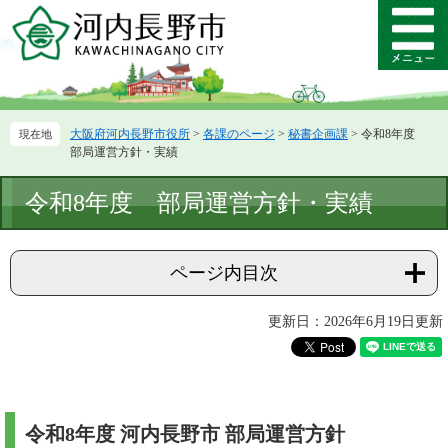
ペ
メ
ー
ニ
メ
ジ
ュ
ニ
の
ー
ュ
先
を
ー
頭
飛
大阪府河内長野市役所
>
各課のページ
>
秘書企画課
>
令和8年度
で
ば
部局運営方針・実績
す。
し
て
本
令和8年度 部局運営方針・実績
本
文
文
へ
ページ内目次
更新日：2026年6月19日更新
令和8年度 河内長野市 部局運営方針