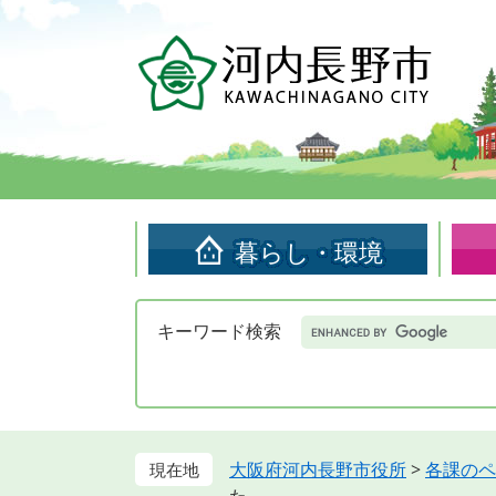
ペ
メ
ー
ニ
ジ
ュ
の
ー
先
を
頭
飛
で
ば
す。
し
て
暮らし・環境
本
文
へ
Google
キーワード検索
カ
ス
タ
ム
検
索
大阪府河内長野市役所
>
各課のペ