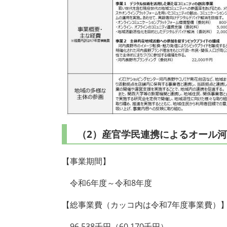
（2）産官学民連携によるオール
【事業期間】
令和6年度～令和8年度
【総事業費（カッコ内は令和7年度事業費）
96,538千円（60,170千円）