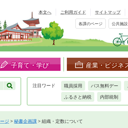
本文へ
ご利用ガイド
サイトマップ
各課のページ
公共施設
子育て・学び
産業・ビジネ
職員採用
バス無料デー
注目
ワード
ふるさと納税
内部統制
ージ
>
秘書企画課
>
組織・定数について