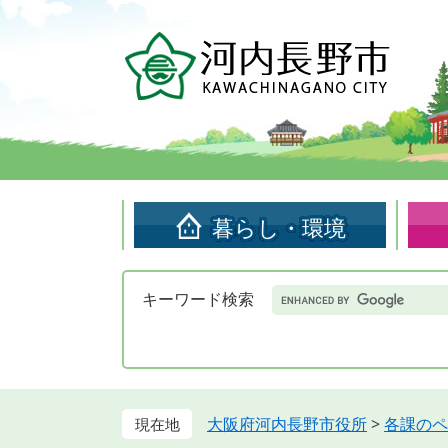
ペ
メ
ー
ニ
ジ
ュ
の
ー
先
を
頭
飛
で
ば
す。
し
て
暮らし・環境
本
文
へ
Google
キーワード検索
カ
ス
タ
ム
検
索
大阪府河内長野市役所
>
各課のペ