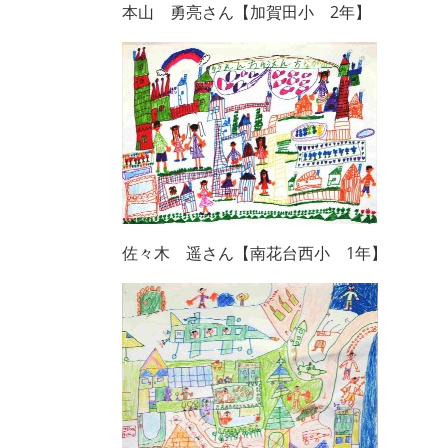
本山 勇亮さん【加賀田小 2年】
佐々木 遥さん【南花台西小 1年】