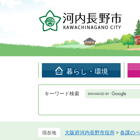
ペ
メ
ー
ニ
ジ
ュ
の
ー
先
を
頭
飛
で
ば
す。
し
て
暮らし・環境
本
文
へ
Google
キーワード検索
カ
ス
タ
ム
検
索
大阪府河内長野市役所
>
各課のペ