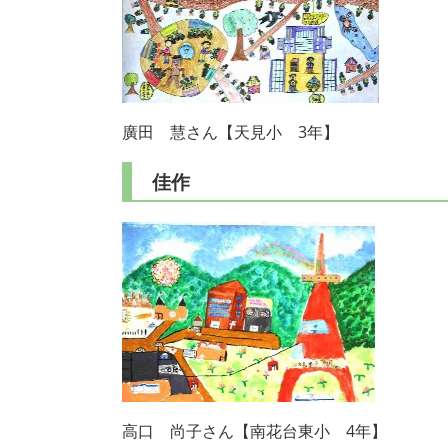
廣田 慧さん【天見小 3年】
佳作
高口 尚子さん【南花台東小 4年】