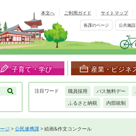
本文へ
ご利用ガイド
サイトマップ
各課のページ
公共施設
子育て・学び
産業・ビジネ
職員採用
バス無料デー
注目
ワード
ふるさと納税
内部統制
ージ
>
公民連携課
>
絵画&作文コンクール