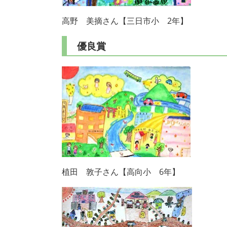
高野 美摘さん【三日市小 2年】
優良賞
植田 敦子さん【高向小 6年】