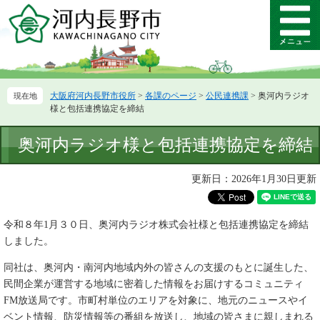
ペ
メ
ー
ニ
メ
ジ
ュ
ニ
の
ー
ュ
先
を
ー
頭
飛
大阪府河内長野市役所
>
各課のページ
>
公民連携課
>
奥河内ラジオ
で
ば
様と包括連携協定を締結
す。
し
て
本
奥河内ラジオ様と包括連携協定を締結
本
文
文
へ
更新日：2026年1月30日更新
令和８年1月３０日、奥河内ラジオ株式会社様と包括連携協定を締結
しました。
同社は、奥河内・南河内地域内外の皆さんの支援のもとに誕生した、
民間企業が運営する地域に密着した情報をお届けするコミュニティ
FM放送局です。市町村単位のエリアを対象に、地元のニュースやイ
ベント情報、防災情報等の番組を放送し、地域の皆さまに親しまれる