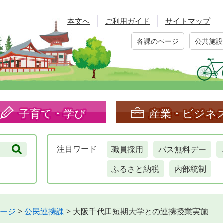
本文へ
ご利用ガイド
サイトマップ
各課のページ
公共施設
子育て・学び
産業・ビジネ
職員採用
バス無料デー
注目
ワード
ふるさと納税
内部統制
ージ
>
公民連携課
>
大阪千代田短期大学との連携授業実施