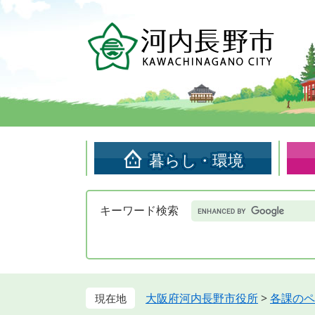
ペ
メ
ー
ニ
ジ
ュ
の
ー
先
を
頭
飛
で
ば
す。
し
て
暮らし・環境
本
文
へ
Google
キーワード検索
カ
ス
タ
ム
検
索
大阪府河内長野市役所
>
各課のペ