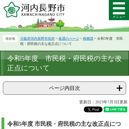
ペ
メ
ー
ニ
メ
ジ
ュ
ニ
の
ー
ュ
先
を
ー
頭
飛
大阪府河内長野市役所
>
各課のページ
>
税務課
>
令和5年度 市民
で
ば
税・府民税の主な改正点について
す。
し
て
本
令和5年度 市民税・府民税の主な改
本
文
文
正点について
へ
ページ内目次
更新日：2023年7月3日更新
令和5年度 市民税・府民税の主な改正点につ