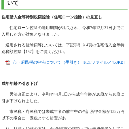
いて
住宅借入金等特別税額控除（住宅ローン控除）の見直し
住宅ローン控除の適用期間が延長され、令和7年12月31日までに
入居した方が対象となりました。
適用される控除額等については、下記手引き4頁の住宅借入金等特
別税額控除【157】をご覧ください。
市・府民税の申告について（手引き） [PDFファイル／453KB]
成年年齢の引き下げ
民法改正により、令和4年4月1日から成年年齢が20歳から18歳に
引き下げられました。
市民税・府民税では未成年者の前年中の合計所得金額が135万円
以下の場合に非課税とする措置があ
り、18歳・19歳の方は、令和4年度の課税までは未成年者としてこ