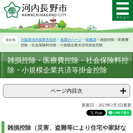
ペ
メ
ー
ニ
メ
ジ
ュ
ニ
の
ー
ュ
先
を
ー
頭
飛
大阪府河内長野市役所
>
各課のページ
>
税務課
>
雑損控除・医療費
で
ば
控除・社会保険料控除・小規模企業共済等掛金控除
す。
し
て
本
雑損控除・医療費控除・社会保険料控
本
文
文
除・小規模企業共済等掛金控除
へ
ページ内目次
更新日：2023年2月3日更新
雑損控除（災害、盗難等により住宅や家財な