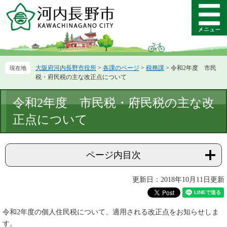
ペ
メ
ー
ニ
メ
ジ
ュ
ニ
の
ー
ュ
先
を
ー
頭
飛
大阪府河内長野市役所
>
各課のページ
>
税務課
>
令和2年度 市民
で
ば
税・府民税の主な改正点について
す。
し
て
本
令和2年度 市民税・府民税の主な改
本
文
文
正点について
へ
ページ内目次
更新日：2018年10月11日更新
令和2年度の個人住民税について、適用される改正点をお知らせしま
す。