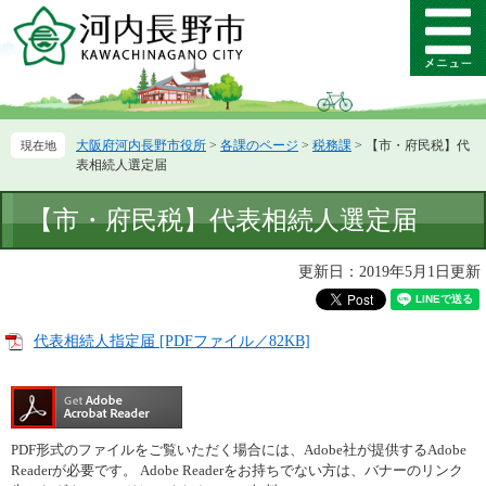
ペ
メ
ー
ニ
メ
ジ
ュ
ニ
の
ー
ュ
先
を
ー
頭
飛
大阪府河内長野市役所
>
各課のページ
>
税務課
>
【市・府民税】代
で
ば
表相続人選定届
す。
し
て
本
【市・府民税】代表相続人選定届
本
文
文
へ
更新日：2019年5月1日更新
代表相続人指定届 [PDFファイル／82KB]
PDF形式のファイルをご覧いただく場合には、Adobe社が提供するAdobe
Readerが必要です。
Adobe Readerをお持ちでない方は、バナーのリンク