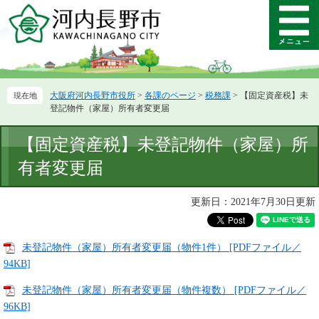
ペ
メ
ー
ニ
メ
ジ
ュ
ニ
の
ー
ュ
先
を
ー
頭
飛
大阪府河内長野市役所
>
各課のページ
>
税務課
>
【固定資産税】未
で
ば
登記物件（家屋）所有者変更届
す。
し
て
本
【固定資産税】未登記物件（家屋）所
本
文
文
有者変更届
へ
更新日：2021年7月30日更新
未登記物件（家屋）所有者変更届（物件1件） [PDFファイル／
94KB]
未登記物件（家屋）所有者変更届（物件複数） [PDFファイル／
96KB]