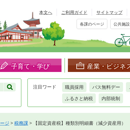
本文へ
ご利用ガイド
サイトマップ
各課のページ
公共施設
子育て・学び
産業・ビジネ
職員採用
バス無料デー
注目
ワード
ふるさと納税
内部統制
ージ
>
税務課
>
【固定資産税】種類別明細書（減少資産用）