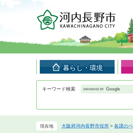
ペ
メ
ー
ニ
ジ
ュ
の
ー
先
を
頭
飛
で
ば
す。
し
て
暮らし・環境
本
文
へ
Google
キーワード検索
カ
ス
タ
ム
検
索
大阪府河内長野市役所
>
各課のペ