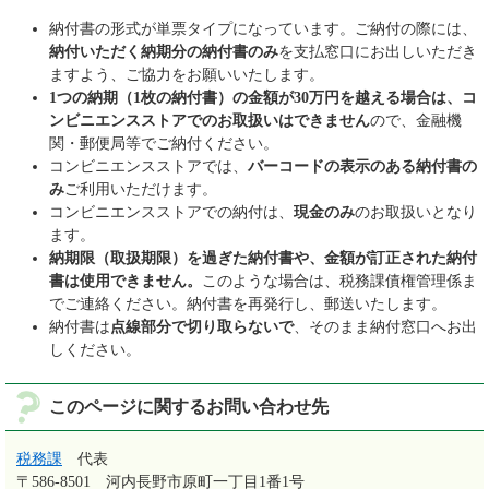
納付書の形式が単票タイプになっています。ご納付の際には、
納付いただく納期分の納付書のみ
を支払窓口にお出しいただき
ますよう、ご協力をお願いいたします。
1つの納期（1枚の納付書）の金額が30万円を越える場合は、コ
ンビニエンスストアでのお取扱いはできません
ので、金融機
関・郵便局等でご納付ください。
コンビニエンスストアでは、
バーコードの表示のある納付書の
み
ご利用いただけます。
コンビニエンスストアでの納付は、
現金のみ
のお取扱いとなり
ます。
納期限（取扱期限）を過ぎた納付書や、金額が訂正された納付
書は使用できません。
このような場合は、税務課債権管理係ま
でご連絡ください。納付書を再発行し、郵送いたします。
納付書は
点線部分で切り取らないで
、そのまま納付窓口へお出
しください。
このページに関するお問い合わせ先
税務課
代表
〒586-8501
河内長野市原町一丁目1番1号