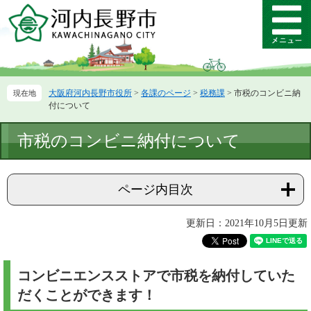
ペ
メ
ー
ニ
メ
ジ
ュ
ニ
の
ー
ュ
先
を
ー
頭
飛
大阪府河内長野市役所
>
各課のページ
>
税務課
>
市税のコンビニ納
で
ば
付について
す。
し
て
本
市税のコンビニ納付について
本
文
文
へ
ページ内目次
更新日：2021年10月5日更新
コンビニエンスストアで市税を納付していた
だくことができます！