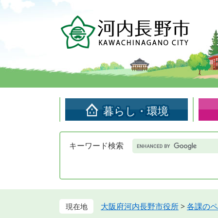
ペ
メ
ー
ニ
ジ
ュ
の
ー
先
を
頭
飛
で
ば
す。
し
て
暮らし・環境
本
文
へ
Google
キーワード検索
カ
ス
タ
ム
検
索
大阪府河内長野市役所
>
各課のペ