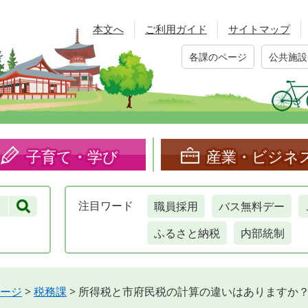
本文へ
ご利用ガイド
サイトマップ
各課のページ
公共施設
子育て・学び
産業・ビジネ
職員採用
バス無料デー
注目
ワード
ふるさと納税
内部統制
ージ
>
税務課
>
所得税と市府民税の計算の違いはありますか