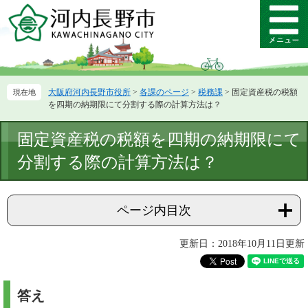
ペ
メ
ー
ニ
メ
ジ
ュ
ニ
の
ー
ュ
先
を
ー
頭
飛
大阪府河内長野市役所
>
各課のページ
>
税務課
>
固定資産税の税額
で
ば
を四期の納期限にて分割する際の計算方法は？
す。
し
て
本
固定資産税の税額を四期の納期限にて
本
文
文
分割する際の計算方法は？
へ
ページ内目次
更新日：2018年10月11日更新
答え