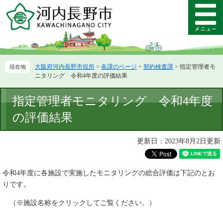
ペ
メ
ー
ニ
メ
ジ
ュ
ニ
の
ー
ュ
先
を
ー
頭
飛
大阪府河内長野市役所
>
各課のページ
>
契約検査課
>
指定管理者モ
で
ば
ニタリング 令和4年度の評価結果
す。
し
て
本
指定管理者モニタリング 令和4年度
本
文
文
の評価結果
へ
更新日：2023年8月2日更新
令和4年度に各施設で実施したモニタリングの総合評価は下記のとお
りです。
（※施設名称をクリックしてご覧ください。）