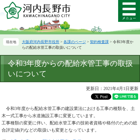
ペ
メ
ー
ニ
メ
ジ
ュ
ニ
の
ー
ュ
先
を
ー
頭
飛
大阪府河内長野市役所
>
各課のページ
>
契約検査課
>
令和3年度か
で
ば
らの配給水管工事の取扱いについて
す。
し
て
本
令和3年度からの配給水管工事の取扱
本
文
文
いについて
へ
更新日：2021年4月1日更新
令和3年度から配給水管工事の建設業法における工事の種類を、土
木一式工事から水道施設工事に変更しています。
工事種類の変更に伴い、配給水管工事の技術者資格や格付のための総
合評定値(P)などの取扱いも変更となっています。