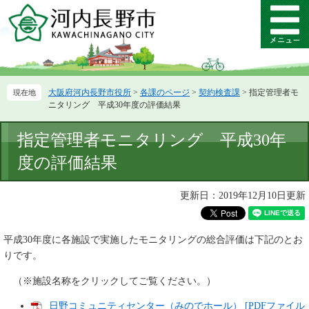
ペ
メ
ー
ニ
メ
ジ
ュ
ニ
の
ー
ュ
先
を
ー
頭
飛
大阪府河内長野市役所
>
各課のページ
>
契約検査課
>
指定管理者モ
で
ば
ニタリング 平成30年度の評価結果
す。
し
て
本
指定管理者モニタリング 平成30年
本
文
文
度の評価結果
へ
更新日：2019年12月10日更新
平成30年度に各施設で実施したモニタリングの総合評価は下記のとお
りです。
（※施設名称をクリックしてご覧ください。）
日野コミュニティセンター（みのでホール） [PDFファイル