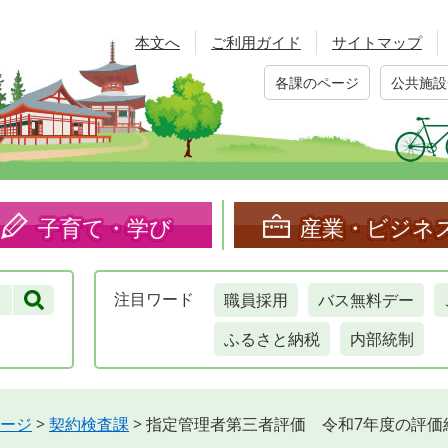
本文へ
ご利用ガイド
サイトマップ
各課のページ
公共施設
子育て・学び
産業・ビジネ
職員採用
バス無料デー
注目
ワード
ふるさと納税
内部統制
ージ
>
契約検査課
>
指定管理者第三者評価 令和7年度の評価