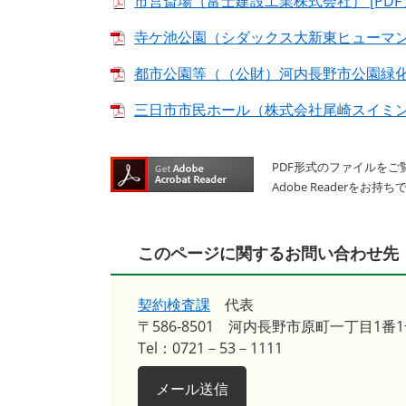
市営斎場（富士建設工業株式会社） [PDFフ
寺ケ池公園（シダックス大新東ヒューマンサー
都市公園等（（公財）河内長野市公園緑化協会
三日市市民ホール（株式会社尾崎スイミングス
PDF形式のファイルをご覧
Adobe Reader
このページに関するお問い合わせ先
契約検査課
代表
〒586-8501
河内長野市原町一丁目1番1
Tel：0721－53－1111
メール送信