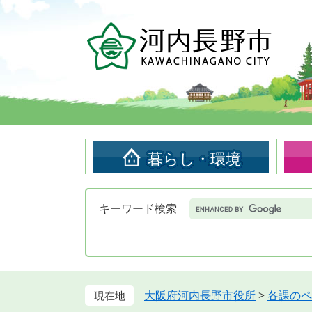
ペ
メ
ー
ニ
ジ
ュ
の
ー
先
を
頭
飛
で
ば
す。
し
て
暮らし・環境
本
文
へ
Google
キーワード検索
カ
ス
タ
ム
検
索
大阪府河内長野市役所
>
各課のペ