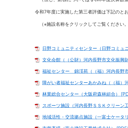
令和7年度に実施した第三者評価は下記のと
（※施設名称をクリックしてご覧ください
日野コミュニティセンター（日野コミュニティ
文化会館（（公財）河内長野市文化振興財団）
福祉センター 錦渓苑（（福）河内長野市社会
障がい者福祉センターあかみね（（福）河内長
林業総合センター（大阪府森林組合） [PDF
スポーツ施設（河内長野ＳＳＫクリーン工房共
地域活性・交流拠点施設（一富士ケータリング