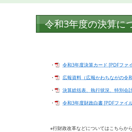
本
令和3年度の決算に
文
・
令和3年度決算カード [PDFファイ
・
広報資料（広報かわちながの令和4年
・
決算総括表、執行状況、特別会計の状
・
令和3年度財政白書 [PDFファイル／
※行財政改革などについてはこちらから