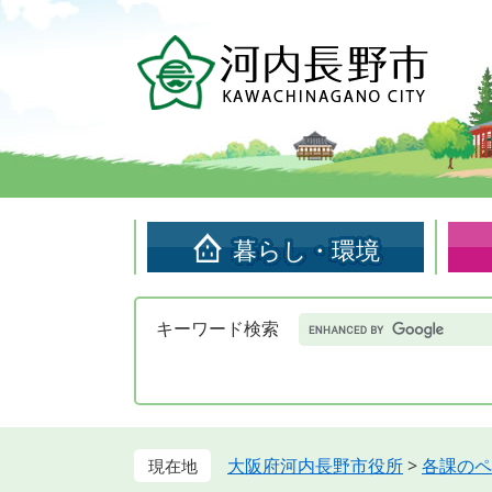
ペ
メ
ー
ニ
ジ
ュ
の
ー
先
を
頭
飛
で
ば
す。
し
て
暮らし・環境
本
文
へ
Google
キーワード検索
カ
ス
タ
ム
検
索
大阪府河内長野市役所
>
各課のペ