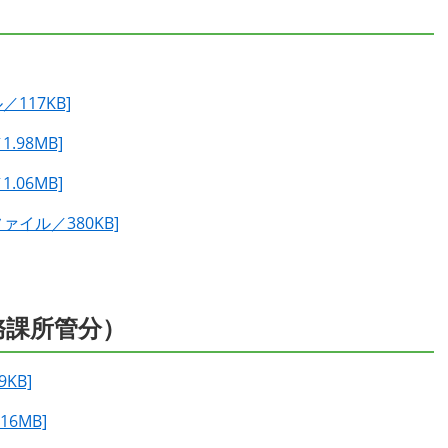
117KB]
.98MB]
.06MB]
ァイル／380KB]
務課所管分）
KB]
6MB]