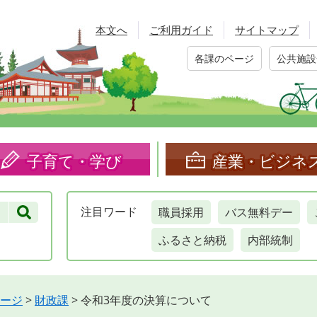
本文へ
ご利用ガイド
サイトマップ
各課のページ
公共施設
子育て・学び
産業・ビジネ
職員採用
バス無料デー
注目
ワード
ふるさと納税
内部統制
ージ
>
財政課
>
令和3年度の決算について