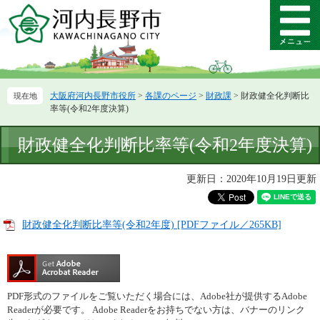
ペ
メ
ー
ニ
メ
ジ
ュ
ニ
の
ー
ュ
先
を
ー
頭
飛
大阪府河内長野市役所
>
各課のページ
>
財政課
>
財政健全化判断比
で
ば
率等(令和2年度決算)
す。
し
て
本
財政健全化判断比率等(令和2年度決算)
本
文
文
へ
更新日：2020年10月19日更新
財政健全化判断比率等(令和2年度) [PDFファイル／265KB]
PDF形式のファイルをご覧いただく場合には、Adobe社が提供するAdobe
Readerが必要です。
Adobe Readerをお持ちでない方は、バナーのリンク