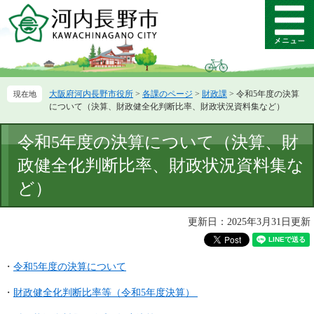
ペ
メ
ー
ニ
メ
ジ
ュ
ニ
の
ー
ュ
先
を
ー
頭
飛
大阪府河内長野市役所
>
各課のページ
>
財政課
>
令和5年度の決算
で
ば
について（決算、財政健全化判断比率、財政状況資料集など）
す。
し
て
本
令和5年度の決算について（決算、財
本
文
文
政健全化判断比率、財政状況資料集な
へ
ど）
更新日：2025年3月31日更新
・
令和5年度の決算について
・
財政健全化判断比率等（令和5年度決算）