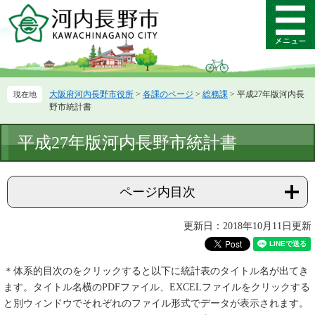
ペ
メ
ー
ニ
メ
ジ
ュ
ニ
の
ー
ュ
先
を
ー
頭
飛
大阪府河内長野市役所
>
各課のページ
>
総務課
>
平成27年版河内長
で
ば
野市統計書
す。
し
て
本
平成27年版河内長野市統計書
本
文
文
へ
ページ内目次
更新日：2018年10月11日更新
＊体系的目次のをクリックすると以下に統計表のタイトル名が出てき
ます。タイトル名横のPDFファイル、EXCELファイルをクリックする
と別ウィンドウでそれぞれのファイル形式でデータが表示されます。