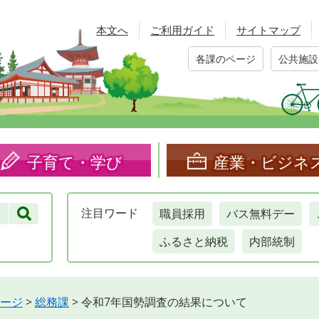
本文へ
ご利用ガイド
サイトマップ
各課のページ
公共施設
子育て・学び
産業・ビジネ
職員採用
バス無料デー
注目
ワード
ふるさと納税
内部統制
ージ
>
総務課
>
令和7年国勢調査の結果について