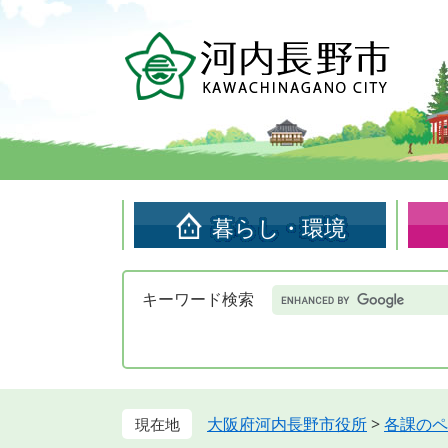
ペ
メ
ー
ニ
ジ
ュ
の
ー
先
を
頭
飛
で
ば
す。
し
て
暮らし・環境
本
文
へ
Google
キーワード検索
カ
ス
タ
ム
検
索
大阪府河内長野市役所
>
各課のペ