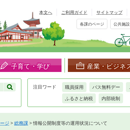
本文へ
ご利用ガイド
サイトマップ
各課のページ
公共施設
子育て・学び
産業・ビジネ
職員採用
バス無料デー
注目
ワード
ふるさと納税
内部統制
ージ
>
総務課
>
情報公開制度等の運用状況について