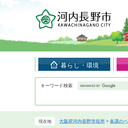
ペ
メ
ー
ニ
ジ
ュ
の
ー
先
を
頭
飛
で
ば
す。
し
て
暮らし・環境
本
文
へ
Google
キーワード検索
カ
ス
タ
ム
検
索
大阪府河内長野市役所
>
各課のペ