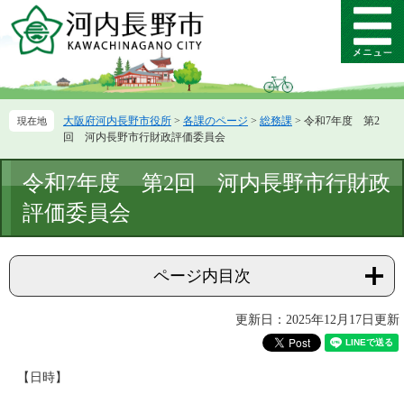
ペ
メ
ー
ニ
メ
ジ
ュ
ニ
の
ー
ュ
先
を
ー
頭
飛
大阪府河内長野市役所
>
各課のページ
>
総務課
>
令和7年度 第2
で
ば
回 河内長野市行財政評価委員会
す。
し
て
本
令和7年度 第2回 河内長野市行財政
本
文
文
評価委員会
へ
ページ内目次
更新日：2025年12月17日更新
【日時】