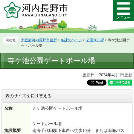
ペ
メ
ー
ニ
メ
ジ
ュ
ニ
の
ー
ュ
先
を
ー
頭
飛
大阪府河内長野市役所
>
各課のページ
>
公園河川課
>
寺ケ池公園ゲ
で
ば
ートボール場
す。
し
て
本
寺ケ池公園ゲートボール場
本
文
文
へ
更新日：2024年4月1日更新
表のサイズを切り替える
名称
寺ケ池公園ゲートボール場
ゲートボール場
施設概要
南海千代田駅下車西へ徒歩10分、または南海バス