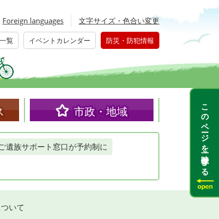
Foreign languages
文字サイズ・色合い変更
一覧
イベントカレンダー
防災・防犯情報
このページを一時保存する
ス
市政・地域
ご遺族サポート窓口が予約制に
について