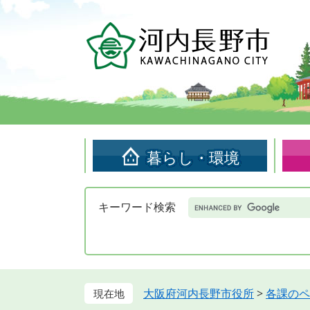
ペ
メ
ー
ニ
ジ
ュ
の
ー
先
を
頭
飛
で
ば
す。
し
て
暮らし・環境
本
文
へ
Google
キーワード検索
カ
ス
タ
ム
検
索
大阪府河内長野市役所
>
各課のペ