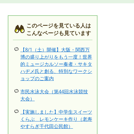
このページを見ている人は
こんなページも見ています
【8/1（土）開催】大阪・関西万
博の盛り上がりをもう一度！世界
的ミュージカルソー奏者・サキタ
ハヂメ氏と創る、特別なワークシ
ョップのご案内
市民水泳大会（第44回水泳競技
大会）
【実施しました】中学生スイーツ
くらぶ レモンケーキ作り（老寿
やすらぎ千代田公民館）