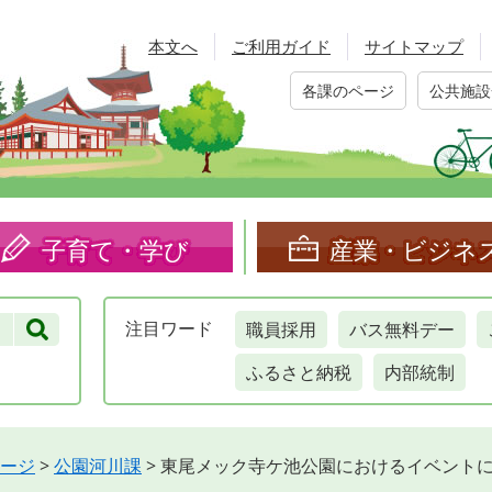
本文へ
ご利用ガイド
サイトマップ
各課のページ
公共施設
子育て・学び
産業・ビジネ
職員採用
バス無料デー
注目
ワード
ふるさと納税
内部統制
ージ
>
公園河川課
>
東尾メック寺ケ池公園におけるイベント