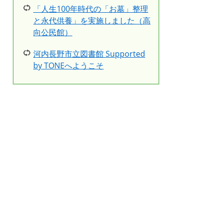
「人生100年時代の「お墓」整理
と永代供養」を実施しました（高
向公民館）
河内長野市立図書館 Supported
by TONEへようこそ