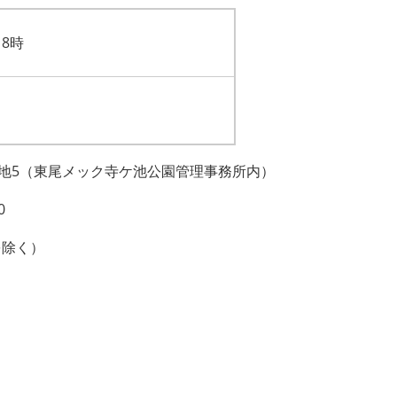
8時
74番地5（東尾メック寺ケ池公園管理事務所内）
0
を除く）