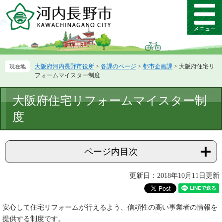
ペ
メ
ー
ニ
メ
ジ
ュ
ニ
の
ー
ュ
先
を
ー
頭
飛
大阪府河内長野市役所
>
各課のページ
>
都市企画課
>
大阪府住宅リ
で
ば
フォームマイスター制度
す。
し
て
本
大阪府住宅リフォームマイスター制
本
文
文
度
へ
ページ内目次
更新日：2018年10月11日更新
安心して住宅リフォームが行えるよう、信頼性の高い事業者の情報を
提供する制度です。