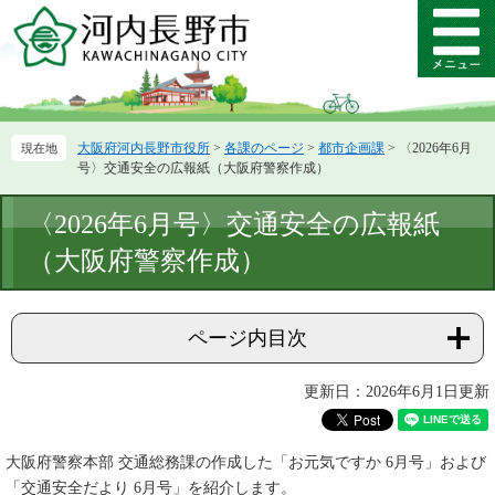
ペ
メ
ー
ニ
メ
ジ
ュ
ニ
の
ー
ュ
先
を
ー
頭
飛
大阪府河内長野市役所
>
各課のページ
>
都市企画課
>
〈2026年6月
で
ば
号〉交通安全の広報紙（大阪府警察作成）
す。
し
て
本
〈2026年6月号〉交通安全の広報紙
本
文
文
（大阪府警察作成）
へ
ページ内目次
更新日：2026年6月1日更新
大阪府警察本部 交通総務課の作成した「お元気ですか 6月号」および
「交通安全だより 6月号」を紹介します。