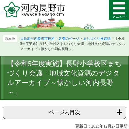
ペ
メ
ー
ニ
メ
ジ
ュ
ニ
の
ー
ュ
先
を
ー
頭
飛
大阪府河内長野市役所
>
各課のページ
>
まちづくり推進課
>
【令和
で
ば
5年度実施】長野小学校区まちづくり会議「地域文化資源のデジタル
す。
し
アーカイブ～懐かしい河内長野～」
て
本
本
【令和5年度実施】長野小学校区まち
文
文
へ
づくり会議「地域文化資源のデジタ
ルアーカイブ～懐かしい河内長野
～」
ページ内目次
更新日：2023年12月27日更新