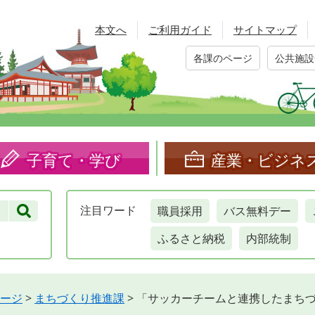
本文へ
ご利用ガイド
サイトマップ
各課のページ
公共施設
子育て・学び
産業・ビジネ
職員採用
バス無料デー
注目
ワード
ふるさと納税
内部統制
ージ
>
まちづくり推進課
>
「サッカーチームと連携したまち