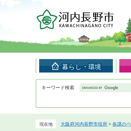
ペ
メ
ー
ニ
ジ
ュ
の
ー
先
を
頭
飛
で
ば
す。
し
て
暮らし・環境
本
文
へ
Google
キーワード検索
カ
ス
タ
ム
検
索
大阪府河内長野市役所
>
各課のペ