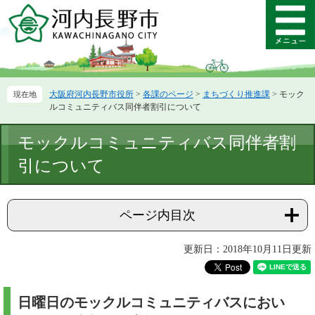
ペ
メ
ー
ニ
メ
ジ
ュ
ニ
の
ー
ュ
先
を
ー
頭
飛
大阪府河内長野市役所
>
各課のページ
>
まちづくり推進課
>
モック
で
ば
ルコミュニティバス同伴者割引について
す。
し
て
本
モックルコミュニティバス同伴者割
本
文
文
引について
へ
ページ内目次
更新日：2018年10月11日更新
日曜日のモックルコミュニティバスにおい