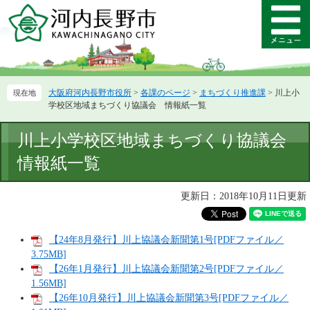
ペ
メ
ー
ニ
メ
ジ
ュ
ニ
の
ー
ュ
先
を
ー
頭
飛
大阪府河内長野市役所
>
各課のページ
>
まちづくり推進課
>
川上小
で
ば
学校区地域まちづくり協議会 情報紙一覧
す。
し
て
本
川上小学校区地域まちづくり協議会
本
文
文
情報紙一覧
へ
更新日：2018年10月11日更新
【24年8月発行】川上協議会新聞第1号[PDFファイル／
3.75MB]
【26年1月発行】川上協議会新聞第2号[PDFファイル／
1.56MB]
【26年10月発行】川上協議会新聞第3号[PDFファイル／