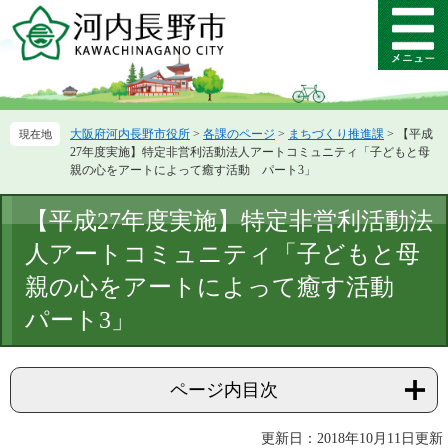
ペ
メ
ー
ニ
メ
ジ
ュ
ニ
の
ー
ュ
先
を
ー
頭
飛
大阪府河内長野市役所
>
各課のページ
>
まちづくり推進課
>
【平成
で
ば
27年度実施】特定非営利活動法人アートコミュニティ「子どもと母
す。
し
親の心をアートによって癒す活動 パート3」
て
本
本
【平成27年度実施】特定非営利活動法
文
文
へ
人アートコミュニティ「子どもと母
親の心をアートによって癒す活動
パート3」
ページ内目次
更新日：2018年10月11日更新