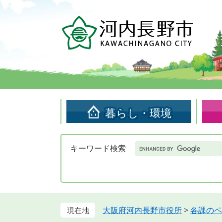
ペ
メ
ー
ニ
ジ
ュ
の
ー
先
を
頭
飛
で
ば
す。
し
て
暮らし・環境
本
文
へ
Google
キーワード検索
カ
ス
タ
ム
検
索
大阪府河内長野市役所
>
各課のペ