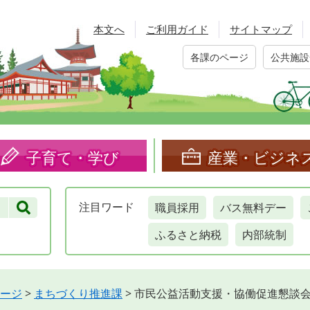
本文へ
ご利用ガイド
サイトマップ
各課のページ
公共施設
子育て・学び
産業・ビジネ
職員採用
バス無料デー
注目
ワード
ふるさと納税
内部統制
ージ
>
まちづくり推進課
>
市民公益活動支援・協働促進懇談会