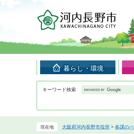
ペ
メ
ー
ニ
ジ
ュ
の
ー
先
を
頭
飛
で
ば
す。
し
て
暮らし・環境
本
文
へ
Google
キーワード検索
カ
ス
タ
ム
検
索
大阪府河内長野市役所
>
各課のペ