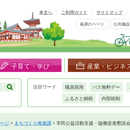
本文へ
ご利用ガイド
サイトマップ
各課のページ
公共施設
子育て・学び
産業・ビジネ
職員採用
バス無料デー
注目
ワード
ふるさと納税
内部統制
ージ
>
まちづくり推進課
>
市民公益活動支援・協働促進懇談会