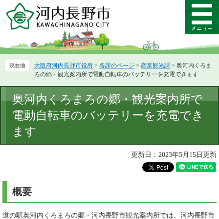
ペ
メ
ー
ニ
メ
ジ
ュ
ニ
の
ー
ュ
先
を
ー
頭
飛
大阪府河内長野市役所
>
各課のページ
>
産業観光課
>
奥河内くろま
で
ば
ろの郷・観光案内所で電動自転車のバッテリーを充電できます
す。
し
て
本
奥河内くろまろの郷・観光案内所で
本
文
文
電動自転車のバッテリーを充電でき
へ
ます
更新日：2023年5月15日更新
概要
道の駅奥河内くろまろの郷・河内長野市観光案内所では、河内長野市