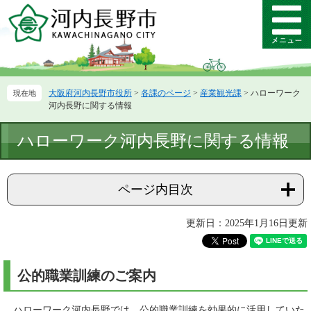
ペ
メ
ー
ニ
メ
ジ
ュ
ニ
の
ー
ュ
先
を
ー
頭
飛
大阪府河内長野市役所
>
各課のページ
>
産業観光課
>
ハローワーク
で
ば
河内長野に関する情報
す。
し
て
本
ハローワーク河内長野に関する情報
本
文
文
へ
ページ内目次
更新日：2025年1月16日更新
公的職業訓練のご案内
ハローワーク河内長野では、公的職業訓練を効果的に活用していた