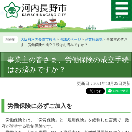
ペ
メ
ー
ニ
メ
ジ
ュ
ニ
の
ー
ュ
先
を
ー
頭
飛
大阪府河内長野市役所
>
各課のページ
>
産業観光課
>
事業主の皆さ
で
ば
ま、労働保険の成立手続はお済みですか？
す。
し
て
本
事業主の皆さま、労働保険の成立手続
本
文
文
はお済みですか？
へ
更新日：2021年10月25日更新
労働保険に必ずご加入を
労働保険とは、「労災保険」と「雇用保険」を総称した言葉で、政
府が管掌する強制保険です。